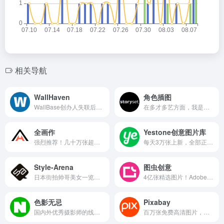
相关导航
WallHaven
角色插图
WallBase创办人失联后，前成员推出的网站
在多才多艺方面，我是最好的。不管你的项目，安全起见，选择我！
全画作
Yestone创意图片库
强烈推荐！几十万张超高分辨率艺术作品欣赏
每天3万张上新，全部正版商用授权，品质高到挑花眼
Style-Arena
图虫创意
日本街拍帅哥美女一览无余！东京街头时尚网
4亿张精选图片！Adobe独家合作，永久版权商用无忧
色影无忌
Pixabay
国内外优秀摄影师的线上展览平台，开阔眼界、行业视野 色影无忌...
百万张免费高清图片，高质量可商用