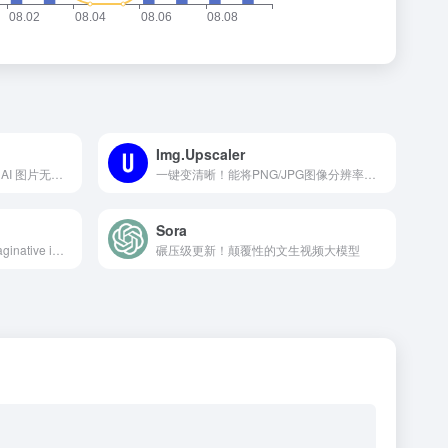
Img.Upscaler
模糊图片秒变超清！开源免费 AI 图片无损放大工具
一键变清晰！能将PNG/JPG图像分辨率升级2倍或4倍
Sora
Kling AI, tools for creating imaginative images and videos, based on state-of-art generative AI methods.
碾压级更新！颠覆性的文生视频大模型