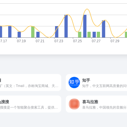
猫
知乎
“天猫”（英文：Tmall，亦称淘宝商城、天猫商城）原名淘宝...
兔搜搜
喜马拉雅
小兔搜搜是一个智能聚合搜索工具，提供一站式搜索服务。用户只需一次搜索，涵盖AI、网页、网盘、社区、影视、购物等多个领域的搜索结果。小兔搜搜还具有热榜聚合、文档知识库和网址导航等功能，实时展示各大平台的热门话题，精选知识库，提供垂直网站导航，包括AI导航、产品运营导航、设计师导航和法律导航，帮助用户快