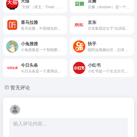
天猫
豆瓣
“天猫”（英文：Tmall，亦称淘宝商城、天猫商城）原名淘宝...
豆瓣（douban）是一个社区网站。网站由杨勃（网名“阿北...
喜马拉雅
京东
喜马拉雅，中国领先的音频分享平台。用声音分享人类智慧，用声音...
京东集团定位于“以供应链为基础的技术与服务企业”，目前业务已...
小兔搜搜
快手
小兔搜搜是一个智能聚合搜索工具，提供一站式搜索服务。用户只需一次搜索，涵盖AI、网页、网盘、社区、影视、购物等多个领域的搜索结果。小兔搜搜还具有热榜聚合、文档知识库和网址导航等功能，实时展示各大平台的热门话题，精选知识库，提供垂直网站导航，包括AI导航、产品运营导航、设计师导航和法律导航，帮助用户快
国民短视频社区，记录世界记录你
今日头条
小红书
今日头条是一个通用信息平台，致力于连接人与信息，让优质丰富的...
小红书是一个生活方式平台和消费决策入口，创始人为毛文超和瞿芳...
暂无评论