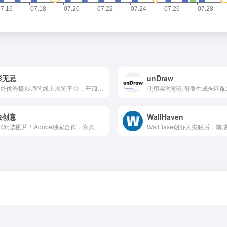
影无忌
unDraw
国内外优秀摄影师的线上展览平台，开阔眼界、行业视野 色影无忌...
使用实时彩色图像生成来匹配
虫创意
WallHaven
4亿张精选图片！Adobe独家合作，永久版权商用无忧