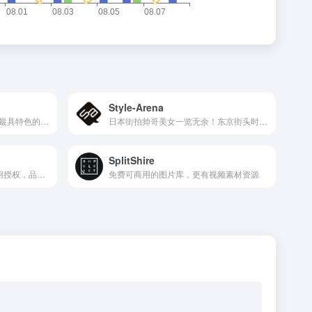
Style-Arena
最专业的深度旅游体验平台，最具特色的互动社区
日本街拍帅哥美女一览无余！东京街头时尚网
SplitShire
每天3万张上新，全部正版商用授权，品质高到挑花眼
免费可商用的图片库，更有视频素材资源