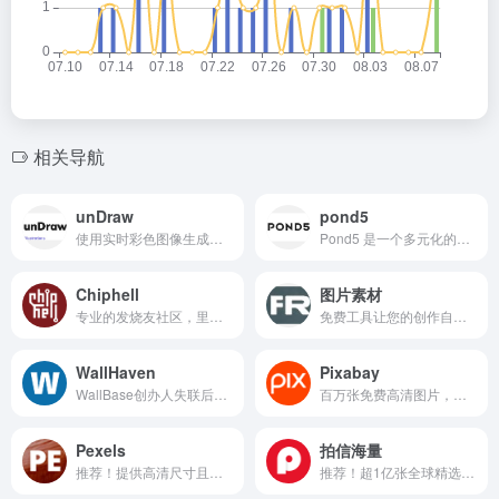
相关导航
unDraw
pond5
使用实时彩色图像生成来匹配您的品牌标识
Pond5 是一个多元化的素材市场，提供视频、音频、3D模型等多种素材。
Chiphell
图片素材
专业的发烧友社区，里面的摄影专区也不错
免费工具让您的创作自由突飞猛进
WallHaven
Pixabay
WallBase创办人失联后，前成员推出的网站
百万张免费高清图片，高质量可商用
Pexels
拍信海量
推荐！提供高清尺寸且品质优良的免费照片网站
推荐！超1亿张全球精选潮流图片，有版权全网可商用